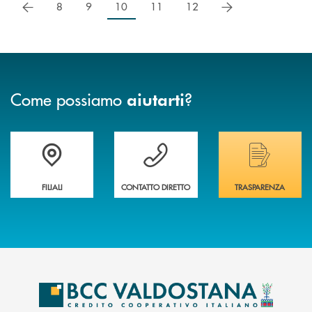
precedente
successivo
8
9
10
11
12
Come possiamo
?
aiutarti
Trova la filiale più vicina a te
Hai bisogno di assistenza immediata ?
Hai bisogno di alcuni
FILIALI
CONTATTO DIRETTO
TRASPARENZA