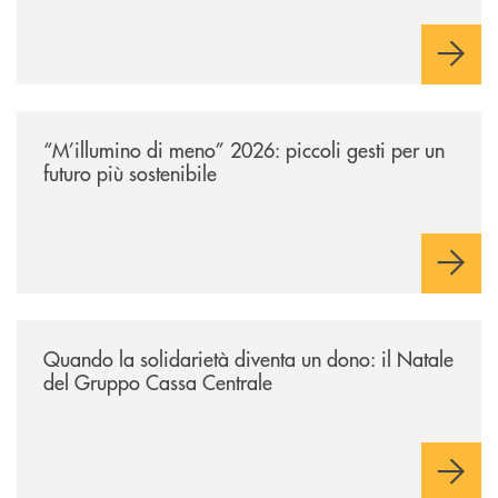
commerciale a supporto di famiglie e imprese. Tecnologia e
intelligenza artificiale sostengono la trasformazione,
potenziando la capacità di rispondere in modo efficace ai
bisogni della clientela e orientando l’azione verso una
creazione di valore sostenibile, con attenzione alle persone e
ai territori.
/news/m-illumino-di-meno-2026-piccoli-gesti-per-un-futuro-piu-sostenib
“M’illumino di meno” 2026: piccoli gesti per un
futuro più sostenibile
/news/quando-la-solidarieta-diventa-un-dono-il-natale-del-gruppo-cass
Quando la solidarietà diventa un dono: il Natale
del Gruppo Cassa Centrale