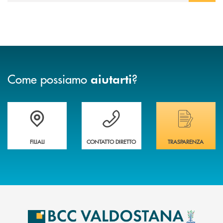
Come possiamo
?
aiutarti
Trova la filiale più vicina a te
Hai bisogno di assistenza immediata ?
Hai bisogno di alcuni
FILIALI
CONTATTO DIRETTO
TRASPARENZA