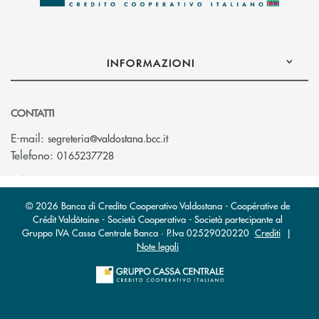
INFORMAZIONI
CONTATTI
(si apre l’app di posta elettroni
E-mail:
segreteria@valdostana.bcc.it
Telefono:
0165237728
© 2026 Banca di Credito Cooperativo Valdostana - Coopérative de
Crédit Valdôtaine - Società Cooperativa - Società partecipante al
Gruppo IVA Cassa Centrale Banca · P.Iva 02529020220
Crediti
|
Note legali