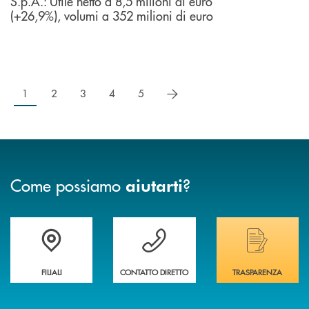
S.p.A.: Utile netto a 8,5 milioni di euro
(+26,9%), volumi a 352 milioni di euro
successivo
1
2
3
4
5
Come possiamo
?
aiutarti
Trova la filiale più vicina a te
Hai bisogno di assistenza immediata ?
Hai bisogno di alcuni
FILIALI
CONTATTO DIRETTO
TRASPARENZA