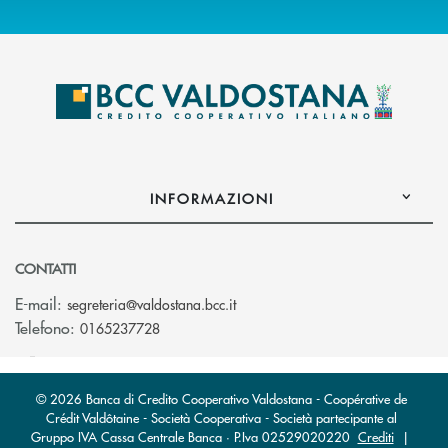
INFORMAZIONI
CONTATTI
(si apre l’app di posta elettroni
E-mail:
segreteria@valdostana.bcc.it
Telefono:
0165237728
© 2026 Banca di Credito Cooperativo Valdostana - Coopérative de
Crédit Valdôtaine - Società Cooperativa - Società partecipante al
Gruppo IVA Cassa Centrale Banca · P.Iva 02529020220
Crediti
|