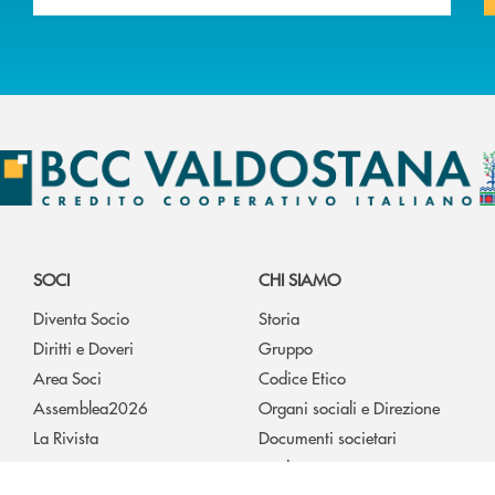
SOCI
CHI SIAMO
Diventa Socio
Storia
Diritti e Doveri
Gruppo
Area Soci
Codice Etico
Assemblea2026
Organi sociali e Direzione
La Rivista
Documenti societari
Iniziative e convenzioni
Media