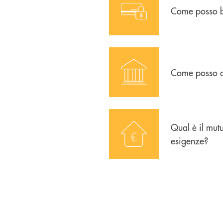
Come posso b
icon-banca_1
Come posso co
icon-acquisto-vendita-immobil
Qual è il mut
esigenze?