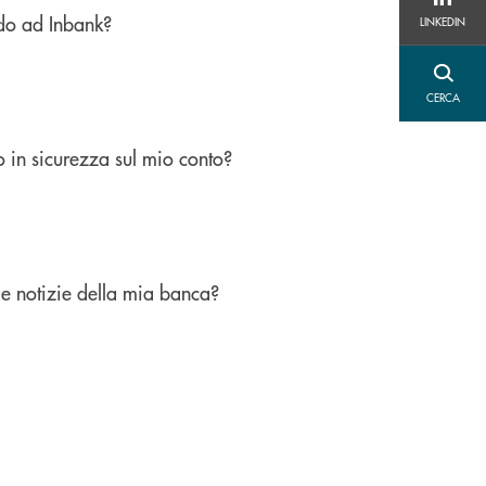
LINKEDIN
o ad Inbank?
LINKEDIN
CERCA
CERCA
in sicurezza sul mio conto?
le notizie della mia banca?