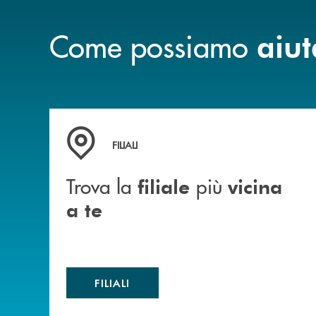
Come possiamo
aiut
Trova la filiale più vicina a te
FILIALI
Trova la
più
filiale
vicina
a te
FILIALI