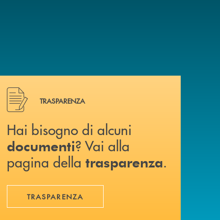
Hai bisogno di alcuni documenti ? Vai alla pagina della 
TRASPARENZA
Hai bisogno di alcuni
? Vai alla
documenti
pagina della
.
trasparenza
TRASPARENZA