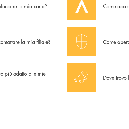
loccare la mia carta?
Come acced
icon-sicurezza
ntattare la mia filiale?
Come opero 
i
icon-news-01
uo più adatto alle mie
Dove trovo 