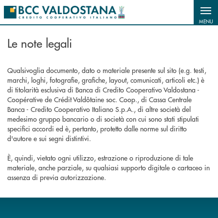
Salta al contenuto principale
MENU
Le note legali
Qualsivoglia documento, dato o materiale presente sul sito (e.g. testi,
marchi, loghi, fotografie, grafiche, layout, comunicati, articoli etc.) è
di titolarità esclusiva di Banca di Credito Cooperativo Valdostana -
Coopérative de Crédit Valdôtaine soc. Coop., di Cassa Centrale
Banca - Credito Cooperativo Italiano S.p.A., di altre società del
medesimo gruppo bancario o di società con cui sono stati stipulati
specifici accordi ed è, pertanto, protetto dalle norme sul diritto
d'autore e sui segni distintivi.
È, quindi, vietato ogni utilizzo, estrazione o riproduzione di tale
materiale, anche parziale, su qualsiasi supporto digitale o cartaceo in
assenza di previa autorizzazione.