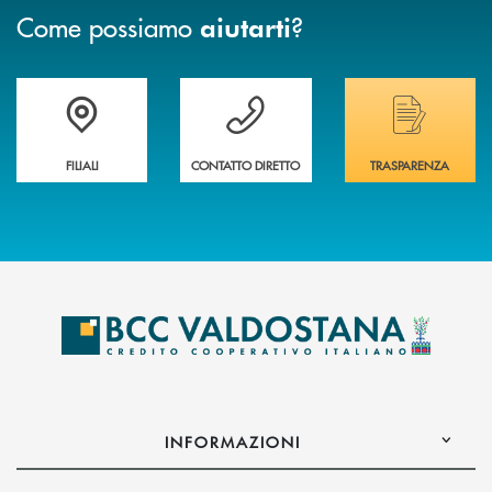
Come possiamo
?
aiutarti
Trova la filiale più vicina a te
Hai bisogno di assistenza immediata ?
Hai bisogno di alcuni
FILIALI
CONTATTO DIRETTO
TRASPARENZA
INFORMAZIONI