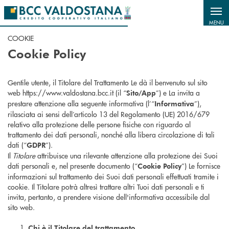
Salta al contenuto principale
MENU
COOKIE
Cookie Policy
Gentile utente, il Titolare del Trattamento Le dà il benvenuto sul sito
web https://www.valdostana.bcc.it (il “
”) e La invita a
Sito/App
prestare attenzione alla seguente informativa (l’“
”),
Informativa
rilasciata ai sensi dell’articolo 13 del Regolamento (UE) 2016/679
relativo alla protezione delle persone fisiche con riguardo al
trattamento dei dati personali, nonché alla libera circolazione di tali
dati (“
”).
GDPR
Il
Titolare
attribuisce una rilevante attenzione alla protezione dei Suoi
dati personali e, nel presente documento (“
”) Le fornisce
Cookie Policy
informazioni sul trattamento dei Suoi dati personali effettuati tramite i
cookie. Il Titolare potrà altresì trattare altri Tuoi dati personali e ti
invita, pertanto, a prendere visione dell'informativa accessibile dal
sito web.
Chi è il Titolare del trattamento