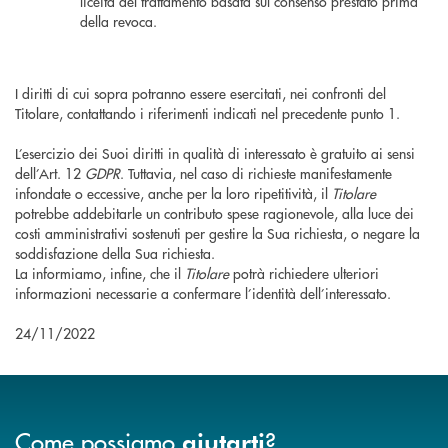
liceità del trattamento basata sul consenso prestato prima
della revoca.
I diritti di cui sopra potranno essere esercitati, nei confronti del
Titolare, contattando i riferimenti indicati nel precedente punto 1.
L’esercizio dei Suoi diritti in qualità di interessato è gratuito ai sensi
dell’Art. 12
GDPR
. Tuttavia, nel caso di richieste manifestamente
infondate o eccessive, anche per la loro ripetitività, il
Titolare
potrebbe addebitarle un contributo spese ragionevole, alla luce dei
costi amministrativi sostenuti per gestire la Sua richiesta, o negare la
soddisfazione della Sua richiesta.
La informiamo, infine, che il
Titolare
potrà richiedere ulteriori
informazioni necessarie a confermare l’identità dell’interessato.
24/11/2022
Come possiamo
?
aiutarti