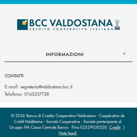
INFORMAZIONI
CONTATTI
(si apre l’app di posta elettroni
E-mail:
segreteria@valdostana.bcc.it
Telefono:
0165237728
© 2026 Banca di Credito Cooperativo Valdostana - Coopérative de
Crédit Valdôtaine - Società Cooperativa - Società partecipante al
Gruppo IVA Cassa Centrale Banca · P.Iva 02529020220
Crediti
|
Note legali