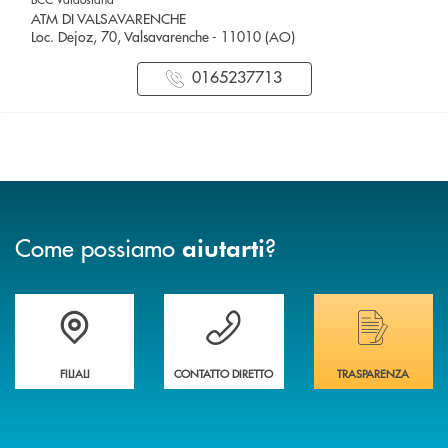
ATM DI VALSAVARENCHE
Loc. Dejoz, 70, Valsavarenche - 11010 (AO)
0165237713
Come possiamo
?
aiutarti
Trova la filiale più vicina a te
Hai bisogno di assistenza immediata ?
Hai bisogno di alcuni
FILIALI
CONTATTO DIRETTO
TRASPARENZA