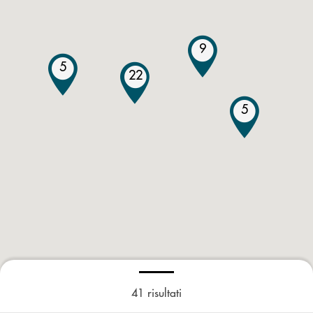
9
5
22
5
41
risultati