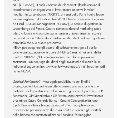
futuro.
NEF (il “Fondo”), “Fonds Commun de Placement” (fondo comune di
investimento) è un organismo di investimento collettivo in valori
mobiliari in Lussemburgo (“UCITS”), ai sensi della Parte I della legge
lussemburghese del 17 dicembre 2010. Questo documento è emesso
da Nord Est Asset Management (“NEAM”), la società di gestione in
Lussemburgo del Fondo. Questa comunicazione di marketing non è
intesa a fornire una consulenza in materia di investimenti o fiscale e
non costituisce un’offerta di acquisto o vendita del Fondo o di qualsiasi
altro titolo che può essere presentato.
NEAM può sciogliere gli accordi di collocamento stipulati per la
commercializzazione delle quote di NEF, già resi noti ai sensi della
direttiva 2009/65/CE, conformemente alle relative previsioni
contrattuali. Un riepilogo dei diritti degli investitori è disponibile in
italiano al seguente link:
www.nef.lu/wcuploads/diritti_investitori.pdf
Fonte: NEAM.
Gestioni Patrimoniali
- Messaggio pubblicitario con finalità
promozionale. Non costituisce offerta o invito alla conclusione di un
contratto per la prestazione del servizio di gestione di portafogli. GP
Benchmark, GP Quantitative e GP Private sono servizi di investimento
prestati da Cassa Centrale Banca - Credito Cooperativo Italiano
S.p.A. L’informativa e le condizioni contrattuali complete sono a
disposizione presso la sede di Cassa Centrale Banca e gli sportelli
delle banche che commercializzano il servizio. Per maggiori