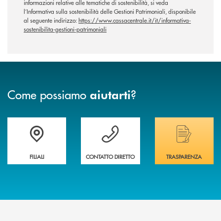
informazioni relative alle tematiche di sostenibilità, si veda
l’Informativa sulla sostenibilità delle Gestioni Patrimoniali, disponibile
al seguente indirizzo:
https://www.cassacentrale.it/it/informativa-
sostenibilita-gestioni-patrimoniali
Come possiamo
?
aiutarti
Trova la filiale più vicina a te
Hai bisogno di assistenza immediata ?
Hai bisogno di alcuni
FILIALI
CONTATTO DIRETTO
TRASPARENZA