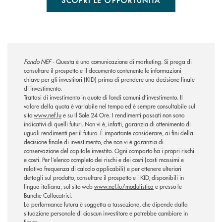
Fondo NEF
- Questa è una comunicazione di marketing. Si prega di
consultare il prospetto e il documento contenente le informazioni
chiave per gli investitori (KID) prima di prendere una decisione finale
di investimento.
Trattasi di investimento in quote di fondi comuni d’investimento. Il
valore della quota è variabile nel tempo ed è sempre consultabile sul
sito
www.nef.lu
e su Il Sole 24 Ore. I rendimenti passati non sono
indicativi di quelli futuri. Non vi è, infatti, garanzia di ottenimento di
uguali rendimenti per il futuro. È importante considerare, ai fini della
decisione finale di investimento, che non vi è garanzia di
conservazione del capitale investito. Ogni comparto ha i propri rischi
e costi. Per l’elenco completo dei rischi e dei costi (costi massimi e
relativa frequenza di calcolo applicabili) e per ottenere ulteriori
dettagli sul prodotto, consultare il prospetto e i KID, disponibili in
lingua italiana, sul sito web
www.nef.lu/modulistica
e presso le
Banche Collocatrici.
La performance futura è soggetta a tassazione, che dipende dalla
situazione personale di ciascun investitore e potrebbe cambiare in