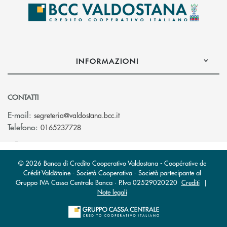
INFORMAZIONI
CONTATTI
(si apre l’app di posta elettroni
E-mail:
segreteria@valdostana.bcc.it
Telefono:
0165237728
© 2026 Banca di Credito Cooperativo Valdostana - Coopérative de
Crédit Valdôtaine - Società Cooperativa - Società partecipante al
Gruppo IVA Cassa Centrale Banca · P.Iva 02529020220
Crediti
|
Note legali