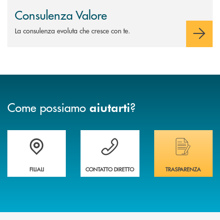
Consulenza Valore
La consulenza evoluta che cresce con te.
Come possiamo
?
aiutarti
Trova la filiale più vicina a te
Hai bisogno di assistenza immediata ?
Hai bisogno di alcuni
FILIALI
CONTATTO DIRETTO
TRASPARENZA