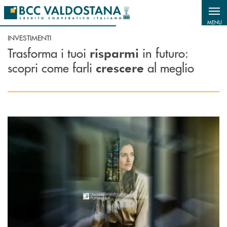
Salta al contenuto principale
MENU
INVESTIMENTI
Trasforma i tuoi
in futuro:
risparmi
scopri come farli
al meglio
crescere
Scopri di più Gestioni Patrimoniali