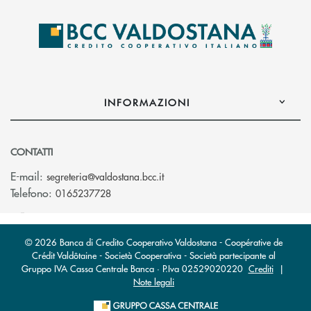
INFORMAZIONI
CONTATTI
(si apre l’app di posta elettroni
E-mail:
segreteria@valdostana.bcc.it
Telefono:
0165237728
© 2026 Banca di Credito Cooperativo Valdostana - Coopérative de
Crédit Valdôtaine - Società Cooperativa - Società partecipante al
Gruppo IVA Cassa Centrale Banca · P.Iva 02529020220
Crediti
|
Note legali