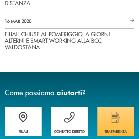
DISTANZA
16 MAR 2020
FILIALI CHIUSE AL POMERIGGIO, A GIORNI
ALTERNI E SMART WORKING ALLA BCC
VALDOSTANA
Come possiamo
?
aiutarti
Trova la filiale più vicina a te
Hai bisogno di assistenza immediata ?
Hai bisogno di alcuni
FILIALI
CONTATTO DIRETTO
TRASPARENZA