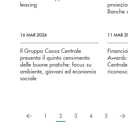
leasing
proiezion
Banche a
16 MAR 2026
11 MAR 2
Il Gruppo Cassa Centrale
Financial
presenta il quinto censimento
Awards:
delle buone pratiche: focus su
Centrale
ambiente, giovani ed economia
riconosc
sociale
precedente
s
1
2
3
4
5