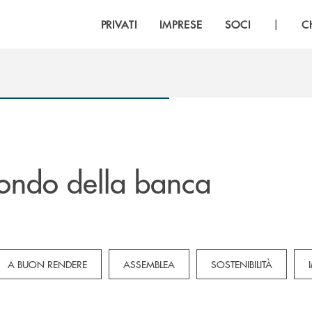
|
PRIVATI
IMPRESE
SOCI
C
ondo della banca
own for Novità
subcategories dropdown for Privati
A BUON RENDERE
ASSEMBLEA
SOSTENIBILITÀ