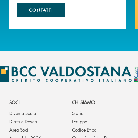
CONTATTI
SOCI
CHI SIAMO
Diventa Socio
Storia
Diritti e Doveri
Gruppo
Area Soci
Codice Etico
Assemblea2026
Organi sociali e Direzione