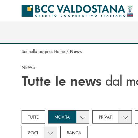
Salta al contenuto principale
Sei nella pagina:
Home
/
News
NEWS
dal m
Tutte le news
Toggle subcategories dropd
Toggle 
TUTTE
NOVITÀ
PRIVATI
Toggle subcategories dropdown for Soci
SOCI
BANCA