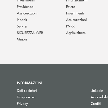
Previdenza
Estero
Assicurazioni
Investimenti
Inbank
Assicurazioni
Servizi
PNRR
SICUREZZA WEB
Agribusiness
Minori
INFORMAZIONI
Dati societari
Linkedin
Trasparenza
Accessibili
Privacy
Crediti