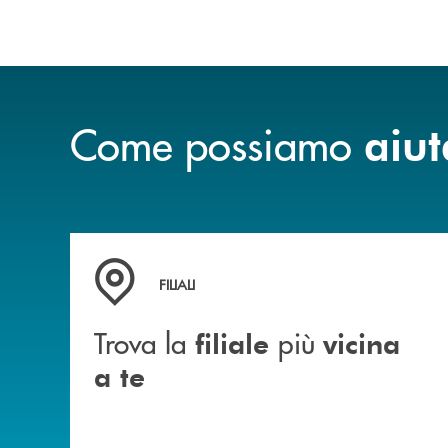
Come possiamo
aiut
Trova la filiale più vicina a te
FILIALI
Trova la
più
filiale
vicina
a te