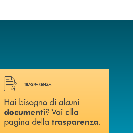
Hai bisogno di alcuni documenti ? Vai alla pagina della 
TRASPARENZA
Hai bisogno di alcuni
? Vai alla
documenti
pagina della
.
trasparenza