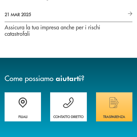
21 MAR 2025
Assicura la tua impresa anche per i rischi
catastrofali
Come possiamo
?
aiutarti
Trova la filiale più vicina a te
Hai bisogno di assistenza immediata ?
Hai bisogno di alcuni
FILIALI
CONTATTO DIRETTO
TRASPARENZA