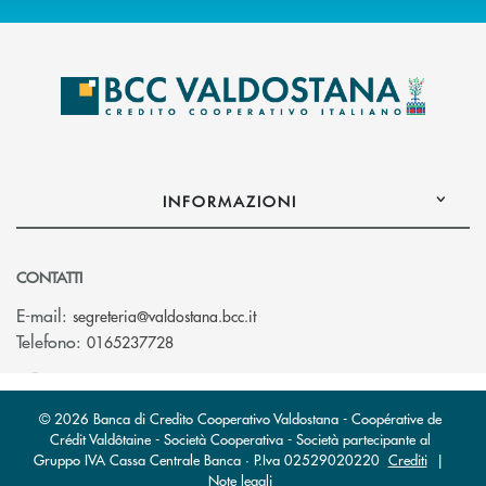
INFORMAZIONI
CONTATTI
(si apre l’app di posta elettroni
E-mail:
segreteria@valdostana.bcc.it
Telefono:
0165237728
© 2026 Banca di Credito Cooperativo Valdostana - Coopérative de
Crédit Valdôtaine - Società Cooperativa - Società partecipante al
Gruppo IVA Cassa Centrale Banca · P.Iva 02529020220
Crediti
|
Note legali