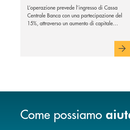
strategica
L’operazione prevede l’ingresso di Cassa
Centrale Banca con una partecipazione del
15%, attraverso un aumento di capitale
riservato di 40 milioni di euro. Una
partnership industriale strategica, fondata
sulla condivisione di valori comuni e sulla
prossimità ai territori, per ampliare l’offerta
e sostenere nuove opportunità di crescita e
sviluppo.
Come possiamo
aiut