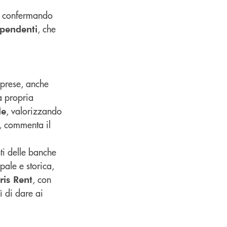
e, confermando
, che
ipendenti
mprese, anche
a propria
, valorizzando
le
, commenta il
nti delle banche
ipale e storica,
, con
ris Rent
ì di dare ai