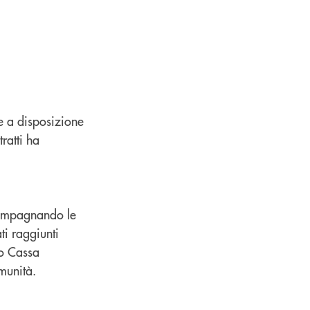
se a disposizione
tratti ha
ccompagnando le
ti raggiunti
po Cassa
munità.