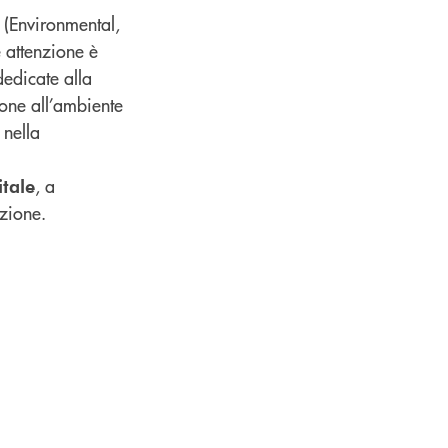
 (Environmental,
 attenzione è
dedicate alla
ione all’ambiente
 nella
, a
itale
azione.