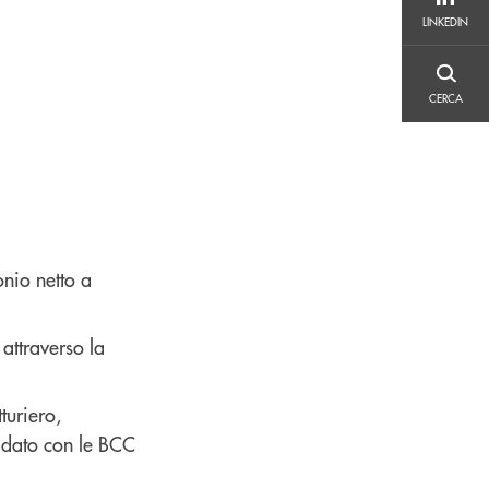
LINKEDIN
LINKEDIN
CERCA
CERCA
onio netto a
 attraverso la
turiero,
lidato con le BCC