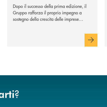
potenziale
Dopo il successo della prima edizione, il
Gruppo rafforza il proprio impegno a
sostegno della crescita delle imprese
italiane, accompagnandole in un percorso
di sviluppo, innovazione e accesso ai
mercati dei capitali.
?
arti