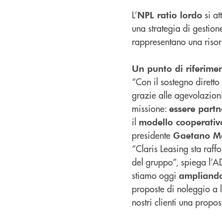
L’
si at
NPL ratio lordo
una strategia di gestion
rappresentano una risors
Un punto di riferimen
“Con il sostegno diretto
grazie alle agevolazion
missione:
essere partne
il
modello cooperativ
presidente
Gaetano M
“Claris Leasing sta raffo
del gruppo”, spiega l’A
stiamo oggi
ampliando 
proposte di noleggio a 
nostri clienti una propos