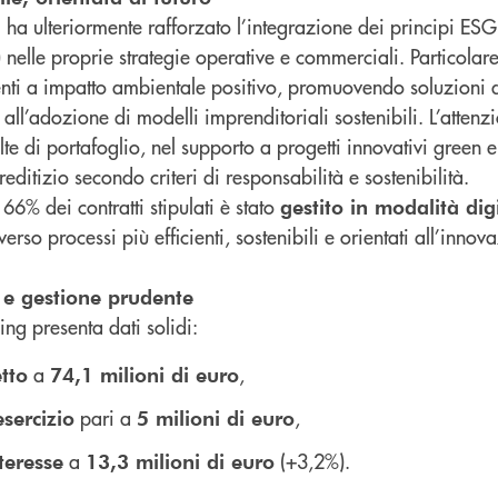
ha ulteriormente rafforzato l’integrazione dei principi ESG
elle proprie strategie operative e commerciali. Particolare
menti a impatto ambientale positivo, promuovendo soluzioni 
 all’adozione di modelli imprenditoriali sostenibili. L’attenz
celte di portafoglio, nel supporto a progetti innovativi green e
editizio secondo criteri di responsabilità e sostenibilità.
l 66% dei contratti stipulati è stato
gestito in modalità dig
so processi più efficienti, sostenibili e orientati all’innov
e e gestione prudente
ing presenta dati solidi:
a
,
tto
74,1 milioni di euro
pari a
,
esercizio
5 milioni di euro
a
(+3,2%).
teresse
13,3 milioni di euro