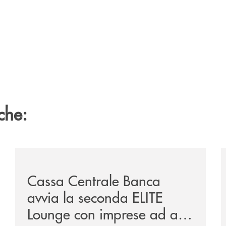
che:
ca-siglano-la-partnership-strategica/
/news/cassa-centrale-banca-avvia-la-seconda-elite-lo
/
Cassa Centrale Banca
avvia la seconda ELITE
Lounge con imprese ad alto