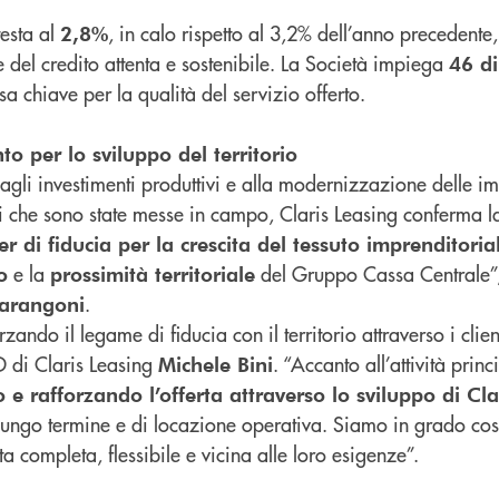
testa al
, in calo rispetto al 3,2% dell’anno precedent
2,8%
e del credito attenta e sostenibile. La Società impiega
46 d
a chiave per la qualità del servizio offerto.
to per lo sviluppo del territorio
 agli investimenti produttivi e alla modernizzazione delle i
i che sono state messe in campo, Claris Leasing conferma l
r di fiducia per la crescita del tessuto imprenditoria
e la
del Gruppo Cassa Centrale”
o
prossimità territoriale
.
arangoni
rzando il legame di fiducia con il territorio attraverso i clie
D di Claris Leasing
. “Accanto all’attività princ
Michele Bini
e rafforzando l’offerta attraverso lo sviluppo di Cla
lungo termine e di locazione operativa. Siamo in grado cos
ta completa, flessibile e vicina alle loro esigenze”.