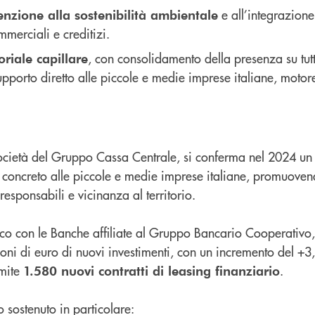
e all’integrazione
enzione alla sostenibilità ambientale
mmerciali e creditizi.
, con consolidamento della presenza su tutto
toriale capillare
upporto diretto alle piccole e medie imprese italiane, moto
società del Gruppo Cassa Centrale, si conferma nel 2024 un 
o concreto alle piccole e medie imprese italiane, promuove
 responsabili e vicinanza al territorio.
ico con le Banche affiliate al Gruppo Bancario Cooperativo,
oni di euro di nuovi investimenti, con un incremento del +3
amite
.
1.580 nuovi contratti di leasing finanziario
o sostenuto in particolare: