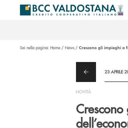
Salta al contenuto principale
Sei nella pagina:
Home
/
News
/
Crescono gli impieghi a 
23 APRILE 
NOVITÀ
Crescono g
dell’econo