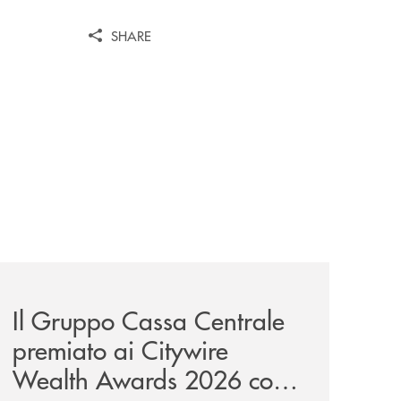
SHARE
unge-con-imprese-ad-alto-potenziale/
news/il-gruppo-cassa-centrale-premiato-ai-citywire-wealt
Il Gruppo Cassa Centrale
premiato ai Citywire
Wealth Awards 2026 come