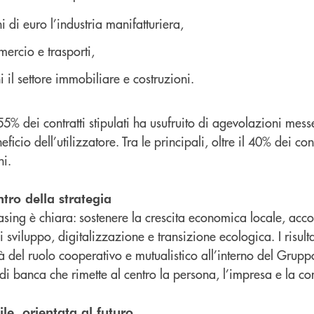
i di euro l’industria manifatturiera,
ercio e trasporti,
 il settore immobiliare e costruzioni.
55% dei contratti stipulati ha usufruito di agevolazioni mes
ficio dell’utilizzatore. Tra le principali, oltre il 40% dei con
ni.
ntro della strategia
easing è chiara: sostenere la crescita economica locale, a
 sviluppo, digitalizzazione e transizione ecologica. I risulta
tà del ruolo cooperativo e mutualistico all’interno del Grup
di banca che rimette al centro la persona, l’impresa e la co
le, orientata al futuro