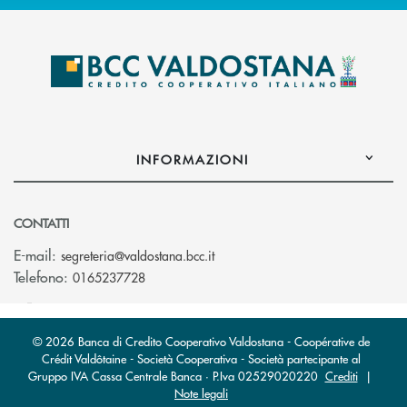
INFORMAZIONI
CONTATTI
(si apre l’app di posta elettroni
E-mail:
segreteria@valdostana.bcc.it
Telefono:
0165237728
© 2026 Banca di Credito Cooperativo Valdostana - Coopérative de
Crédit Valdôtaine - Società Cooperativa - Società partecipante al
Gruppo IVA Cassa Centrale Banca · P.Iva 02529020220
Crediti
|
Note legali