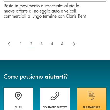
Resta in movimento quest’estate: al via le
nuove offerte di noleggio auto e veicoli
commerciali a lungo termine con Claris Rent
precedente
successivo
1
2
3
4
5
Come possiamo
?
aiutarti
Trova la filiale più vicina a te
Hai bisogno di assistenza immediata ?
Hai bisogno di alcuni
FILIALI
CONTATTO DIRETTO
TRASPARENZA