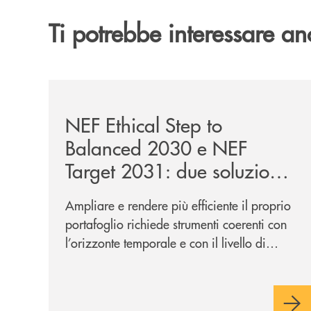
Ti potrebbe interessare an
/news/nef-ethical-step-to-balanced-2030-e-nef-tar
NEF Ethical Step to
Balanced 2030 e NEF
Target 2031: due soluzioni
per far evolvere i tuoi
Ampliare e rendere più efficiente il proprio
investimenti
portafoglio richiede strumenti coerenti con
l’orizzonte temporale e con il livello di
rischio desiderati. In questo contesto si
inseriscono NEF Ethical Step to Balanced
2030 e NEF Target 2031, due soluzioni tra