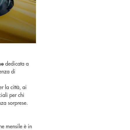
dedicata a
ne
genza di
 la città, ai
iali per chi
nza sorprese.
ne mensile è in