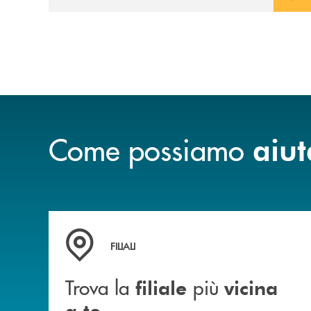
loro complementari, pensate per
accompagnare l’investitore in un percorso
strutturato e consapevole.
Come possiamo
aiut
Trova la filiale più vicina a te
FILIALI
Trova la
più
filiale
vicina
a te