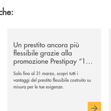
che:
get-2031-due-soluzioni-per-far-evolvere-i-tuoi-investiment
/news/prestipay-110-volte-su-misura-per-te/
/
Un prestito ancora più
flessibile grazie alla
promozione Prestipay “110
Volte Su Misura per Te!”
Solo fino al 31 marzo, scopri tutti i
vantaggi del prestito flessibile costruito su
misura per le tue esigenze.