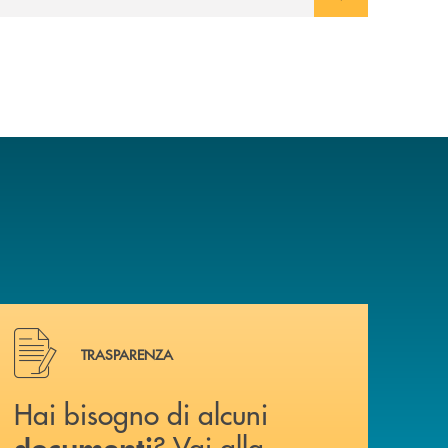
relazione consapevole con il denaro,
sempre con la guida dei genitori e della
banca.
Hai bisogno di alcuni documenti ? Vai alla pagina della 
TRASPARENZA
Hai bisogno di alcuni
? Vai alla
documenti