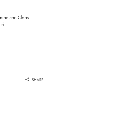
rmine con Claris
eri.
SHARE