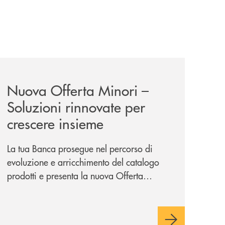
i/
news/nuova-offerta-minori-soluzioni-rinnovate-per-crescer
Nuova Offerta Minori –
Soluzioni rinnovate per
crescere insieme
La tua Banca prosegue nel percorso di
evoluzione e arricchimento del catalogo
prodotti e presenta la nuova Offerta
Minori, un insieme di soluzioni dedicate a
bambini e ragazzi da 0 a 18 anni, pensate
per supportarli nello sviluppo di una