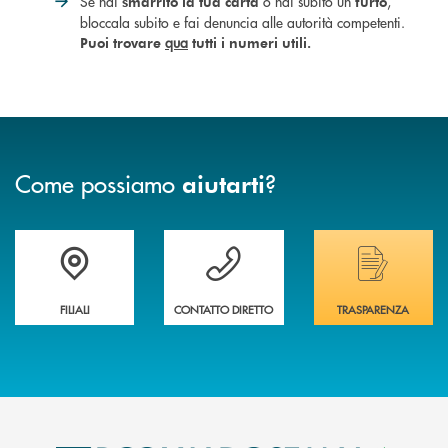
Se hai
o hai subito un
,
smarrito la tua carta
furto
bloccala subito e fai denuncia alle autorità competenti.
qua
Puoi trovare
tutti i numeri utili.
Come possiamo
?
aiutarti
Trova la filiale più vicina a te
Hai bisogno di assistenza immediata ?
Hai bisogno di alcuni
FILIALI
CONTATTO DIRETTO
TRASPARENZA