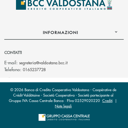
INFORMAZIONI
CONTATTI
(si apre l’app di posta elettroni
E-mail:
segreteria@valdostana.bcc.it
Telefono:
0165237728
© 2026 Banca di Credito Cooperativo Valdostana - Coopérative de
Crédit Valdôtaine - Società Cooperativa - Società partecipante al
Gruppo IVA Cassa Centrale Banca · P.Iva 02529020220
Crediti
|
Note legali