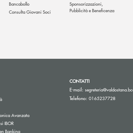
Bancabollo
Sponsorizzazioni,
Pubblicità e Beneficenza
Consulta Giovani Soci
CONTATTI
E-mail:
segreteria@valdostana.bcc
Telefono:
0165237728
tà
tronica Avanzata
ssi IBOR
en Banking