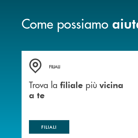
Come possiamo
aiut
Trova la filiale più vicina a te
FILIALI
Trova la
più
filiale
vicina
a te
FILIALI