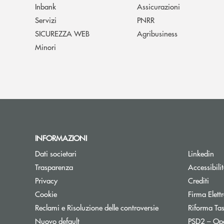
Inbank
Assicurazioni
Servizi
PNRR
SICUREZZA WEB
Agribusiness
Minori
INFORMAZIONI
Dati societari
Linkedin
Trasparenza
Accessibili
Privacy
Crediti
Cookie
Firma Elet
Reclami e Risoluzione delle controversie
Riforma Ta
Nuovo default
PSD2 – Op