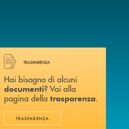
Hai bisogno di alcuni documenti ? Vai alla pagina della 
TRASPARENZA
Hai bisogno di alcuni
? Vai alla
documenti
pagina della
.
trasparenza
TRASPARENZA