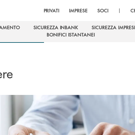
|
PRIVATI
IMPRESE
SOCI
C
GAMENTO
SICUREZZA INBANK
SICUREZZA IMPRES
GAMENTO
SICUREZZA INBANK
SICUREZZA IMPRES
BONIFICI ISTANTANEI
BONIFICI ISTANTANEI
ere