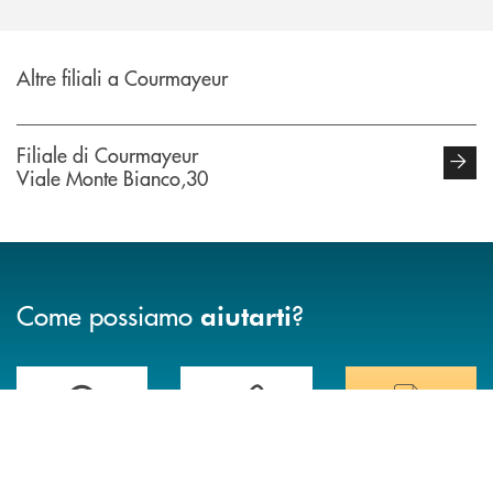
Altre filiali a Courmayeur
Filiale di Courmayeur
Viale Monte Bianco,30
Come possiamo
?
aiutarti
Trova la filiale più vicina a te
Hai bisogno di assistenza immediata ?
Hai bisogno di alcuni
AREA CLIENTI - INBANK
FILIALI
CONTATTO DIRETTO
TRASPARENZA