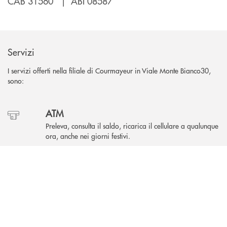
CAB 31560 | ABI 08587
Servizi
I servizi offerti nella filiale di Courmayeur in Viale Monte Bianco30,
sono:
ATM
Preleva, consulta il saldo, ricarica il cellulare a qualunque
ora, anche nei giorni festivi.
AREA CLIENTI - INBANK
ATM Evoluto
Puoi effettuare in autonomia versamenti, prelevare e
pagare i bollettini con funzionalità avanzate.
Cassetta di sicurezza