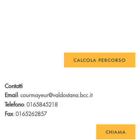
CALCOLA PERCORSO
Contatti
Email
courmayeur@valdostana.bcc.it
:
Telefono
0165845218
:
Fax
0165262857
:
CHIAMA