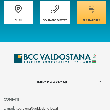
Trova la filiale più vicina a te
Hai bisogno di assistenza immediata ?
Hai bisogno di alcuni
FILIALI
CONTATTO DIRETTO
TRASPARENZA
INFORMAZIONI
CONTATTI
(si apre l’app di posta elettroni
E-mail:
segreteria@valdostana.bcc.it