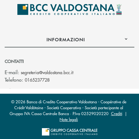
INFORMAZIONI
CONTATTI
(si apre l’app di posta elettroni
E-mail:
segreteria@valdostana.bcc.it
Telefono:
0165237728
© 2026 Banca di Credito Cooperativo Valdostana - Coopérative de
Crédit Valdôtaine - Società Cooperativa - Società partecipante al
Gruppo IVA Cassa Centrale Banca · P.Iva 02529020220
Crediti
|
Note legali