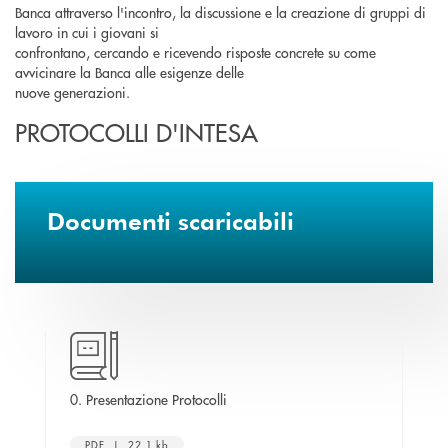
Banca attraverso l'incontro, la discussione e la creazione di gruppi di
lavoro in cui i giovani si
confrontano, cercando e ricevendo risposte concrete su come
avvicinare la Banca alle esigenze delle
nuove generazioni.
PROTOCOLLI D'INTESA
Documenti scaricabili
e una nuova finestra
apre una nuova finestra
0. Presentazione Protocolli
1. 
PDF | 22,1 kb