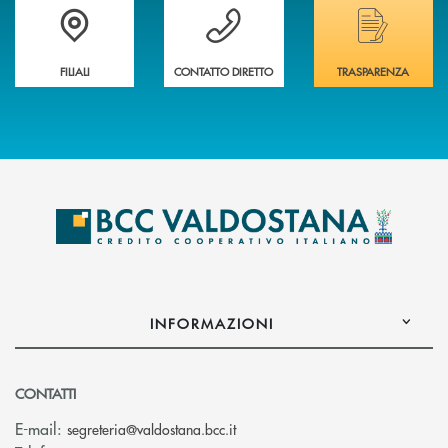
Trova la filiale più vicina a te
Hai bisogno di assistenza immediata ?
Hai bisogno di alcuni
FILIALI
CONTATTO DIRETTO
TRASPARENZA
INFORMAZIONI
CONTATTI
(si apre l’app di posta elettroni
E-mail:
segreteria@valdostana.bcc.it