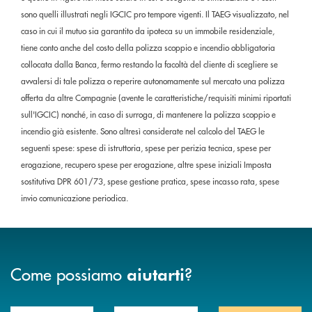
sono quelli illustrati negli IGCIC pro tempore vigenti. Il TAEG visualizzato, nel
caso in cui il mutuo sia garantito da ipoteca su un immobile residenziale,
tiene conto anche del costo della polizza scoppio e incendio obbligatoria
collocata dalla Banca, fermo restando la facoltà del cliente di scegliere se
avvalersi di tale polizza o reperire autonomamente sul mercato una polizza
offerta da altre Compagnie (avente le caratteristiche/requisiti minimi riportati
sull'IGCIC) nonché, in caso di surroga, di mantenere la polizza scoppio e
incendio già esistente. Sono altresì considerate nel calcolo del TAEG le
seguenti spese: spese di istruttoria, spese per perizia tecnica, spese per
erogazione, recupero spese per erogazione, altre spese iniziali Imposta
sostitutiva DPR 601/73, spese gestione pratica, spese incasso rata, spese
invio comunicazione periodica.
Come possiamo
?
aiutarti