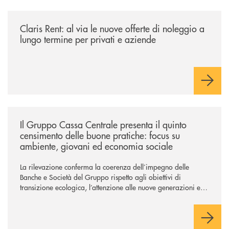
/news/claris-rent-al-via-le-nuove-offerte-di-noleggio-a-lungo-termine-p
Claris Rent: al via le nuove offerte di noleggio a
lungo termine per privati e aziende
/news/il-gruppo-cassa-centrale-presenta-il-quinto-censimento-delle-bu
Il Gruppo Cassa Centrale presenta il quinto
censimento delle buone pratiche: focus su
ambiente, giovani ed economia sociale
La rilevazione conferma la coerenza dell’impegno delle
Banche e Società del Gruppo rispetto agli obiettivi di
transizione ecologica, l’attenzione alle nuove generazioni e
alle fasce vulnerabili della popolazione, svolgendo il ruolo di
attori chiave delle comunità locali. Installate 246 colonnine di
ricarica (+15% sul 2024) per veicoli elettrici. Oltre 4 mila i
premi allo studio erogati a favore dei giovani, in crescita del