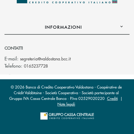
INFORMAZIONI
CONTATTI
(si apre l’app di posta elettroni
E-mail:
segreteria@valdostana.bcc.it
Telefono:
0165237728
© 2026 Banca di Credito Cooperativo Valdostana - Coopérative de
Crédit Valdôtaine - Società Cooperativa - Società partecipante al
Gruppo IVA Cassa Centrale Banca · P.Iva 02529020220
Crediti
|
Note legali