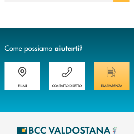
18% rispetto al 2024.
Come possiamo
?
aiutarti
Trova la filiale più vicina a te
Hai bisogno di assistenza immediata ?
Hai bisogno di alcuni
FILIALI
CONTATTO DIRETTO
TRASPARENZA