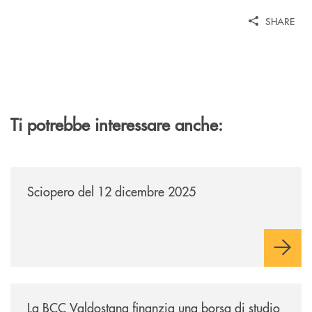
SHARE
Ti potrebbe interessare anche:
/news/sciopero-del-12-dicembre-2025/
Sciopero del 12 dicembre 2025
/news/bando-borsa-di-studio-album-africa/
La BCC Valdostana finanzia una borsa di studio