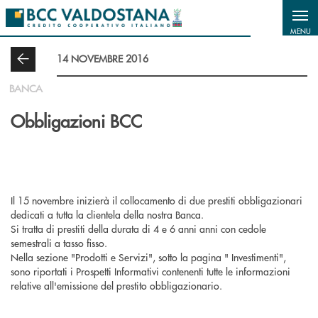
Salta al contenuto principale
MENU
14 NOVEMBRE 2016
BANCA
Obbligazioni BCC
Il 15 novembre inizierà il collocamento di due prestiti obbligazionari
dedicati a tutta la clientela della nostra Banca.
Si tratta di prestiti della durata di 4 e 6 anni anni con cedole
semestrali a tasso fisso.
Nella sezione "Prodotti e Servizi", sotto la pagina " Investimenti",
sono riportati i Prospetti Informativi contenenti tutte le informazioni
relative all'emissione del prestito obbligazionario.