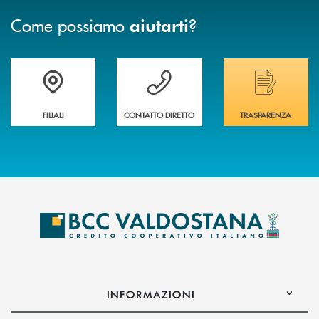
Come possiamo
?
aiutarti
Trova la filiale più vicina a te
Hai bisogno di assistenza immediata ?
Hai bisogno di alcuni
FILIALI
CONTATTO DIRETTO
TRASPARENZA
INFORMAZIONI