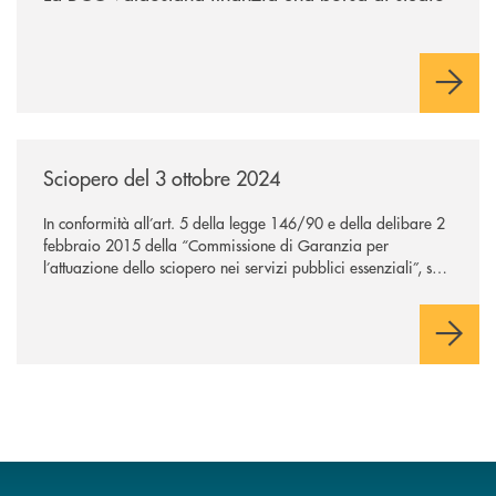
/news/sciopero-del-3-ottobre-2025/
Sciopero del 3 ottobre 2024
In conformità all’art. 5 della legge 146/90 e della delibare 2
febbraio 2015 della “Commissione di Garanzia per
l’attuazione dello sciopero nei servizi pubblici essenziali”, si
comunica che l’adesione da parte dei dipendenti della Bcc
Valdostana allo sciopero, indetto per il giorno 3 ottobre
2025, è stata del 12,04%.