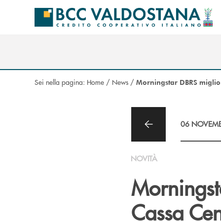
Salta al contenuto principale
Sei nella pagina:
Home
/
News
/
Morningstar DBRS miglior
06 NOVEMB
NOVITÀ
Morningsta
Cassa Cen