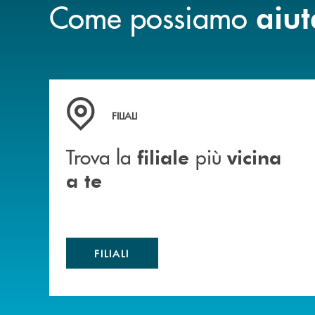
Come possiamo
aiut
Trova la filiale più vicina a te
FILIALI
Trova la
più
filiale
vicina
a te
FILIALI