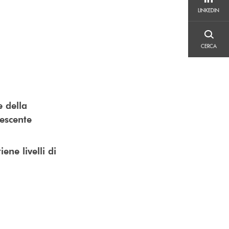
LINKEDIN
LINKEDIN
CERCA
CERCA
e della
rescente
ene livelli di