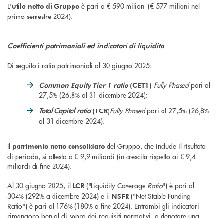
L'
è pari a € 590 milioni (€ 577 milioni nel
utile netto
di Gruppo
primo semestre 2024).
Coefficienti patrimoniali ed indicatori di liquidità
Di seguito i ratio patrimoniali al 30 giugno 2025:
Fully Phased
pari al
Common Equity Tier 1 ratio
(CET1)
27,5% (26,8% al 31 dicembre 2024);
Total Capital ratio
Fully Phased
pari al 27,5% (26,8%
(TCR)
al 31 dicembre 2024).
Il
del Gruppo, che include il risultato
patrimonio netto consolidato
di periodo, si attesta a € 9,9 miliardi (in crescita rispetto ai € 9,4
miliardi di fine 2024).
Al 30 giugno 2025, il
("Liquidity Coverage
Ratio
") è pari al
LCR
304% (292% a dicembre 2024) e il
("Net Stable Funding
NSFR
Ratio") è pari al 176% (180% a fine 2024). Entrambi gli indicatori
rimangono ben al di sopra dei requisiti normativi, a denotare una