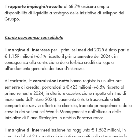
Il
al 68,7% assicura ampia
rapporto impieghi/raccolta
disponibilità di liquidità a sostegno delle iniziative di sviluppo del
Gruppo.
Conto economico consolidato
Il
per i primi sei mesi del 2025 è stato pari a
margine di interesse
€ 1.159 milioni (-6,1% rispetto il primo semestre del 2024), in
conseguenza alla contrazione della forbice creditizia legata
all’andamento generale dei tassi d’interesse.
Al contrario, le
hanno registrato un ulteriore
commissioni nette
semestre di crescita, portandosi a € 423 milioni (+6,5% rispetto al
primo semestre 2024, in ulteriore accelerazione rispetto al ritmo di
incremento dell’intero 2024). L’aumento è stato trasversale a tutti i
comparti dei servizi offerti alla clientela, trainato principalmente dalla
crescita dei volumi nel Wealth Management e dall’efficacia delle
iniziative di Piano Strategico in ambito Bancassurance.
Il
ha raggiunto € 1.582 milioni, in
margine di intermediazione
crescita del +4,3% rispetto ai risultati conseguiti nello stesso periodo