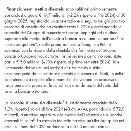
I
sono saliti nel primo semestre
finanziamenti netti a clientela
portandosi a quota € 49,7 miliardi (+2,2% rispetto a fine 2024) al 30
giugno 2025, registrando un’accelerazione a seguito del già positivo
percorso di crescita che ha caratterizzato il 2024 e confermando la
capacità del Gruppo di aumentare i propri impieghi ad un ritmo
5
superiore alla media dell’industria bancaria italiana nel periodo
. Le
6
nuove erogazioni
, rivolte primariamente a famiglie e PMI in
coerenza con la visione della clientela di riferimento del Gruppo
Bancario Cooperativo, durante i primi sei mesi dell’anno sono state
pari a € 5,0 miliardi (+30% rispetto al primo semestre 2024). Tale
incremento dei volumi nei territori di riferimento è stato
accompagnato da un ulteriore aumento del numero di filiali, in netta
controtendenza rispetto alle dinamiche che vedono un processo di
riduzione della presenza fisica sul territorio da parte del resto del
sistema bancario italiano.
7
La
è ulteriormente cresciuta dello
raccolta diretta da clientela
1,2% rispetto i valori di fine 2024 (+3,6% A/A), portandosi a € 72,0
miliardi, a un ritmo superiore alla media dell’industria delle banche
8
operanti in Italia
. La raccolta indiretta ha visto un’ulteriore spinta nei
primi sei mesi del 2025 portandosi a € 51,3 miliardi con un