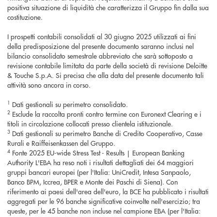
positiva situazione di liquidità che caratterizza il Gruppo fin dalla sua
costituzione.
I prospetti contabili consolidati al 30 giugno 2025 utilizzati ai fini
della predisposizione del presente documento saranno inclusi nel
bilancio consolidato semestrale abbreviato che sarà sottoposto a
revisione contabile limitata da parte della società di revisione Deloitte
& Touche S.p.A. Si precisa che alla data del presente documento tali
attività sono ancora in corso.
1
Dati gestionali su perimetro consolidato.
2
Esclude la raccolta pronti contro termine con Euronext Clearing e i
titoli in circolazione collocati presso clientela istituzionale.
3
Dati gestionali su perimetro Banche di Credito Cooperativo, Casse
Rurali e Raiffeisenkassen del Gruppo.
4
Fonte 2025 EU-wide Stress Test - Results | European Banking
Authority L'EBA ha reso noti i risultati dettagliati dei 64 maggiori
gruppi bancari europei (per l'Italia: UniCredit, Intesa Sanpaolo,
Banco BPM, Iccrea, BPER e Monte dei Paschi di Siena). Con
riferimento ai paesi dell'area dell'euro, la BCE ha pubblicato i risultati
aggregati per le 96 banche significative coinvolte nell'esercizio; tra
queste, per le 45 banche non incluse nel campione EBA (per l'Italia: