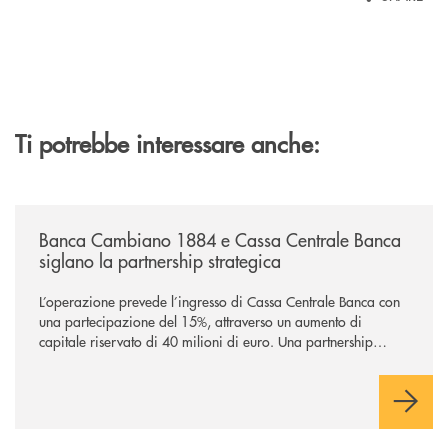
Ti potrebbe interessare anche:
/news/banca-cambiano-1884-e-cassa-centrale-banca-siglano-la-partner
Banca Cambiano 1884 e Cassa Centrale Banca
siglano la partnership strategica
L’operazione prevede l’ingresso di Cassa Centrale Banca con
una partecipazione del 15%, attraverso un aumento di
capitale riservato di 40 milioni di euro. Una partnership
industriale strategica, fondata sulla condivisione di valori
comuni e sulla prossimità ai territori, per ampliare l’offerta e
sostenere nuove opportunità di crescita e sviluppo.