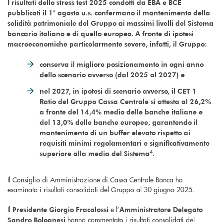
I risultati dello stress test 2025 condotti da EBA e BCE
pubblicati il 1° agosto u.s. confermano il mantenimento della
solidità patrimoniale del Gruppo ai massimi livelli del Sistema
bancario italiano e di quello europeo. A fronte di ipotesi
macroeconomiche particolarmente severe, infatti, il Gruppo:
conserva il migliore posizionamento in ogni anno
dello scenario avverso (dal 2025 al 2027) e
nel 2027, in ipotesi di scenario avverso, il CET 1
Ratio del Gruppo Cassa Centrale si attesta al 26,2%
a fronte del 14,4% medio delle banche italiane e
del 13,0% delle banche europee, garantendo il
mantenimento di un buffer elevato rispetto ai
requisiti minimi regolamentari e significativamente
4
superiore alla media del Sistema
.
Il Consiglio di Amministrazione di Cassa Centrale Banca ha
esaminato i risultati consolidati del Gruppo al 30 giugno 2025.
Il
e l’
Presidente Giorgio Fracalossi
Amministratore Delegato
hanno commentato i risultati consolidati del
Sandro Bolognesi