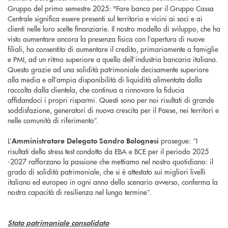
Gruppo del primo semestre 2025: "Fare banca per il Gruppo Cassa
Centrale significa essere presenti sul territorio e vicini ai soci e ai
clienti nelle loro scelte finanziarie. Il nostro modello di sviluppo, che ha
visto aumentare ancora la presenza fisica con l’apertura di nuove
filiali, ha consentito di aumentare il credito, primariamente a famiglie
e PMI, ad un ritmo superiore a quello dell’industria bancaria italiana.
Questo grazie ad una solidità patrimoniale decisamente superiore
alla media e all’ampia disponibilità di liquidità alimentata dalla
raccolta dalla clientela, che continua a rinnovare la fiducia
affidandoci i propri risparmi. Questi sono per noi risultati di grande
soddisfazione, generatori di nuova crescita per il Paese, nei territori e
nelle comunità di riferimento”.
L’
prosegue: “I
Amministratore Delegato Sandro Bolognesi
risultati dello stress test condotto da EBA e BCE per il periodo 2025
-2027 rafforzano la passione che mettiamo nel nostro quotidiano: il
grado di solidità patrimoniale, che si è attestato sui migliori livelli
italiano ed europeo in ogni anno dello scenario avverso, conferma la
nostra capacità di resilienza nel lungo termine”.
Stato patrimoniale consolidato