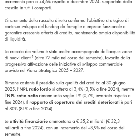
incremento pari a +4,6% rispetto a dicembre 2024, supportato dalla
crescita in tutti i comparti.
L’incremento della raccolta diretta conferma l’obiettivo strategico di
continuo sviluppo del funding da famiglie e imprese funzionale a
garantire crescente offerta di credito, mantenendo ampia disponibilità
di liquidità.
La crescita dei volumi è stata inoltre accompagnata dall’acquisizione
9
di nuovi clienti
(oltre 77 mila nel corso del semestre), favorita dalla
progressiva attivazione delle iniziative di sviluppo commerciale
previste nel Piano Strategico 2025 – 2027.
Rimane costante il presidio sulla qualità del credito: al 30 giugno
2025, l’
si attesta al 3,4% (3,5% a fine 2024), mentre
NPL ratio lordo
l’
rimane sotto soglia 1% (0,7%, invariato rispetto a
NPL ratio netto
fine 2024). Il
è pari
rapporto di copertura dei crediti
deteriorati
al 80% (81% a fine 2024).
Le
ammontano a € 35,2 miliardi (€ 32,3
attività finanziarie
miliardi a fine 2024), con un incremento del +8,9% nel corso del
semestre.