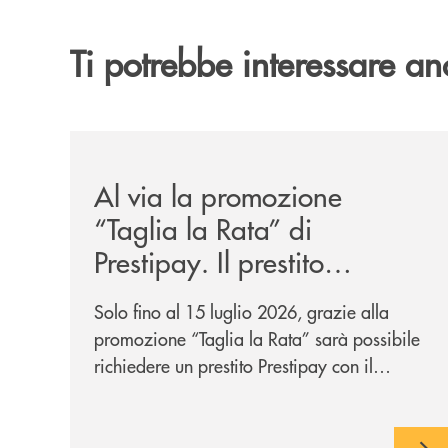
Ti potrebbe interessare an
/news/al-via-la-promozione-taglia-la-rata-di-prest
Al via la promozione
“Taglia la Rata” di
Prestipay. Il prestito
personale che si fa in due
Solo fino al 15 luglio 2026, grazie alla
per te!
promozione “Taglia la Rata” sarà possibile
richiedere un prestito Prestipay con il
vantaggio di una rata più leggera da metà
piano di rimborso.