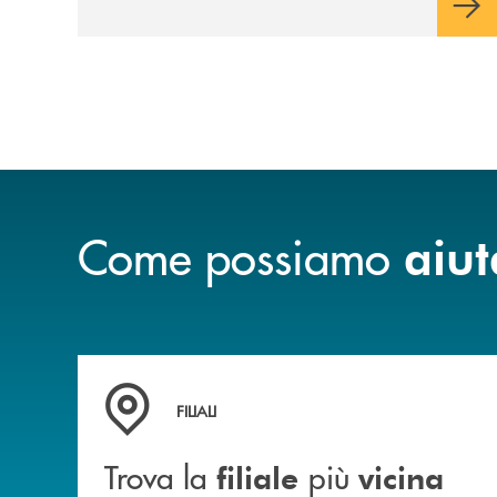
Come possiamo
aiut
Trova la filiale più vicina a te
FILIALI
Trova la
più
filiale
vicina