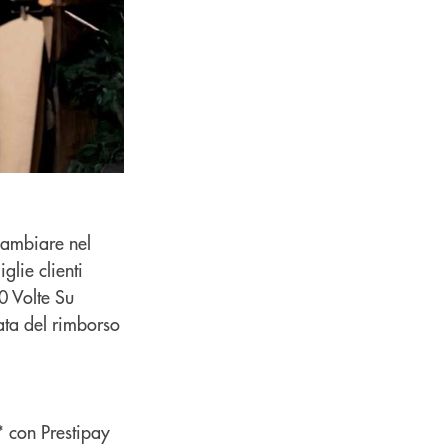
cambiare nel
lie clienti
0 Volte Su
ata del rimborso
* con Prestipay