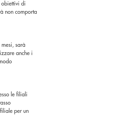
obiettivi di
lità non comporta
0 mesi, sarà
lizzare anche i
n modo
o le filiali
tasso
iliale per un