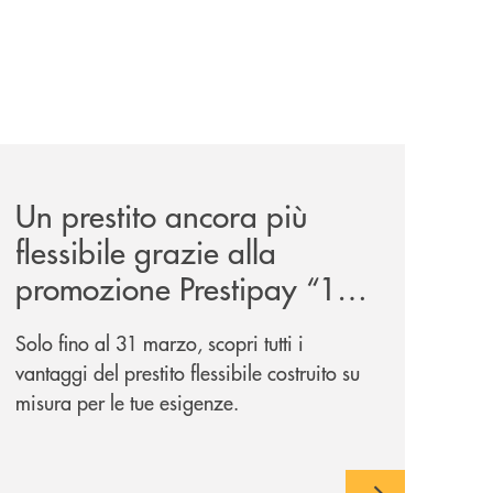
a-lungo-termine-per-auto-e-veicoli-commerciali/
news/prestipay-110-volte-su-misura-per-te/
Un prestito ancora più
flessibile grazie alla
promozione Prestipay “110
Volte Su Misura per Te!”
Solo fino al 31 marzo, scopri tutti i
vantaggi del prestito flessibile costruito su
misura per le tue esigenze.