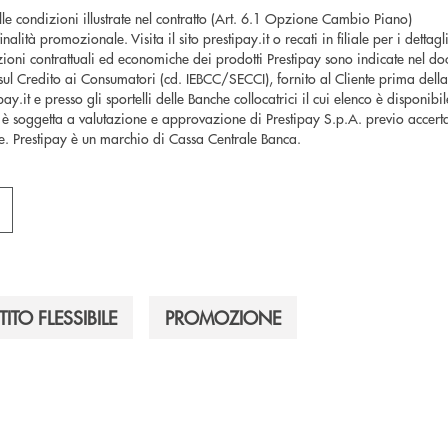
le condizioni illustrate nel contratto (Art. 6.1 Opzione Cambio Piano)
lità promozionale. Visita il sito prestipay.it o recati in filiale per i dettagli
ioni contrattuali ed economiche dei prodotti Prestipay sono indicate nel d
ul Credito ai Consumatori (cd. IEBCC/SECCI), fornito al Cliente prima della s
y.it e presso gli sportelli delle Banche collocatrici il cui elenco è disponibile
è soggetta a valutazione e approvazione di Prestipay S.p.A. previo accerta
te. Prestipay è un marchio di Cassa Centrale Banca.
TITO FLESSIBILE
PROMOZIONE