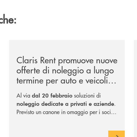
che:
ipay-il-prestito-personale-che-si-fa-in-due-per-te/
/news/claris-rent-promuove-nuove-offerte-di-noleggio-
/
Claris Rent promuove nuove
offerte di noleggio a lungo
termine per auto e veicoli
commerciali
Al via
soluzioni di
dal 20 febbraio
.
noleggio dedicate a privati e aziende
Previsto un canone in omaggio per i soci
delle banche del Gruppo.