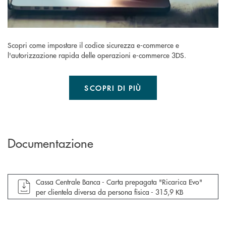
Scopri come impostare il codice sicurezza e-commerce e
l'autorizzazione rapida delle operazioni e-commerce 3DS.
SCOPRI DI PIÙ
Documentazione
apre documento in una nuova finestra
Cassa Centrale Banca - Carta prepagata "Ricarica Evo"
per clientela diversa da persona fisica -
315,9 KB