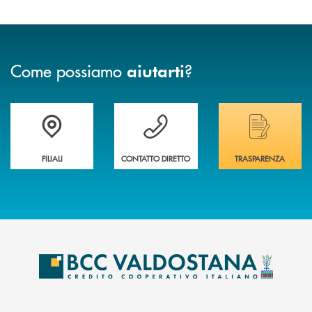
Come possiamo
?
aiutarti
Trova la filiale più vicina a te
Hai bisogno di assistenza immediata ?
Hai bisogno di alcuni
FILIALI
CONTATTO DIRETTO
TRASPARENZA