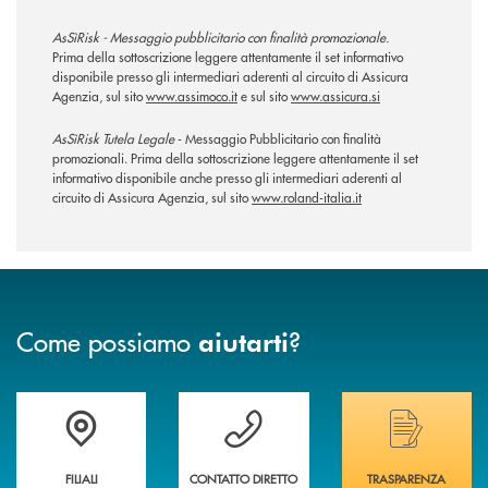
AsSìRisk - Messaggio pubblicitario con finalità promozionale.
Prima della sottoscrizione leggere attentamente il set informativo
disponibile presso gli intermediari aderenti al circuito di Assicura
Agenzia, sul sito
www.assimoco.it
e sul sito
www.assicura.si
AsSìRisk Tutela Legale
- Messaggio Pubblicitario con finalità
promozionali. Prima della sottoscrizione leggere attentamente il set
informativo disponibile anche presso gli intermediari aderenti al
circuito di Assicura Agenzia, sul sito
www.roland-italia.it
Come possiamo
?
aiutarti
Trova la filiale più vicina a te
Hai bisogno di assistenza immediata ?
Hai bisogno di alcuni
FILIALI
CONTATTO DIRETTO
TRASPARENZA