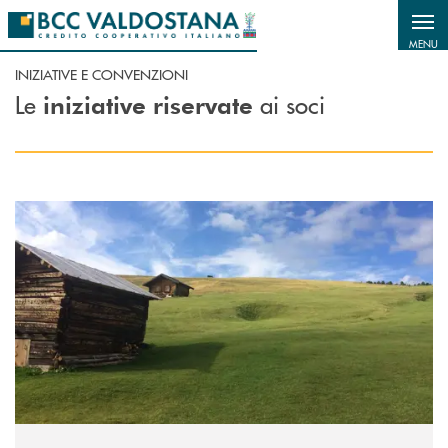
Salta al contenuto principale
MENU
INIZIATIVE E CONVENZIONI
Le
ai soci
iniziative riservate
Scopri di più GITE SOCIALI