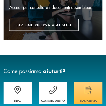
Accedi per consultare i documenti assembleari
SEZIONE RISERVATA AI SOCI
Come possiamo
?
aiutarti
Trova la filiale più vicina a te
Hai bisogno di assistenza immediata ?
Hai bisogno di alcuni
FILIALI
CONTATTO DIRETTO
TRASPARENZA