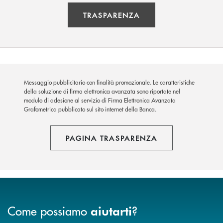
TRASPARENZA
Messaggio pubblicitario con finalità promozionale. Le caratteristiche
della soluzione di firma elettronica avanzata sono riportate nel
modulo di adesione al servizio di Firma Elettronica Avanzata
Grafometrica pubblicato sul sito internet della Banca.
PAGINA TRASPARENZA
Come possiamo
?
aiutarti