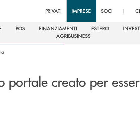
|
PRIVATI
IMPRESE
SOCI
C
E
POS
FINANZIAMENTI
ESTERO
INVEST
E
POS
FINANZIAMENTI
ESTERO
INVEST
AGRIBUSINESS
AGRIBUSINESS
ra
o portale creato per esse