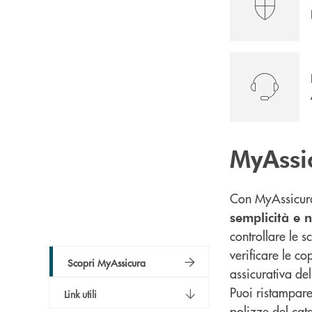
MyAssi
Con MyAssicu
semplicità e 
controllare le s
verificare le c
Scopri MyAssicura
assicurativa de
Puoi ristampare 
Link utili
polizze del cat