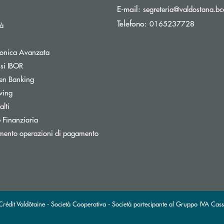
E-mail:
segreteria@valdostana.bcc
Telefono:
0165237728
tà
tronica Avanzata
ssi IBOR
en Banking
wing
Apre una nuova finestra
lti
 Finanziaria
nestra
mento operazioni di pagamento
ra
édit Valdôtaine - Società Cooperativa - Società partecipante al Gruppo IVA Cas