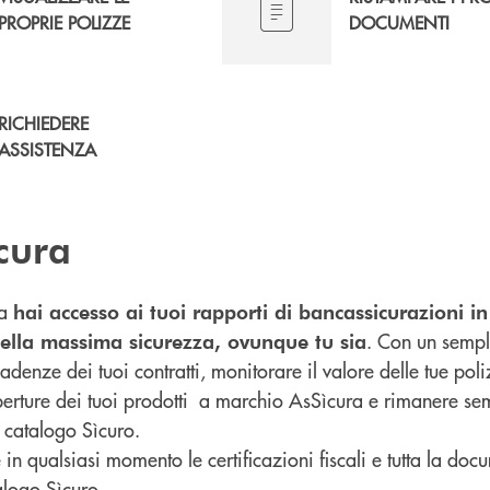
PROPRIE POLIZZE
DOCUMENTI
RICHIEDERE
ASSISTENZA
cura
ra
hai accesso ai tuoi rapporti di bancassicurazioni 
. Con un sempl
nella massima sicurezza, ovunque tu sia
cadenze dei tuoi contratti, monitorare il valore delle tue pol
operture dei tuoi prodotti a marchio AsSìcura e rimanere sem
l catalogo Sìcuro.
in qualsiasi momento le certificazioni fiscali e tutta la doc
alogo Sìcuro.