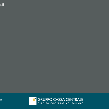
(si apre l’app di posta elettronica)
.it
sa