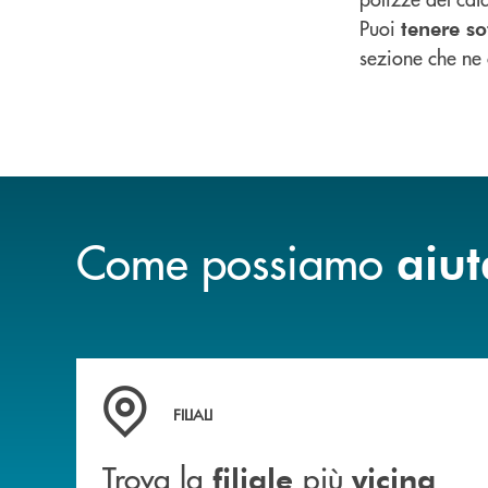
Puoi
tenere so
sezione che ne c
Come possiamo
aiut
Trova la filiale più vicina a te
FILIALI
Trova la
più
filiale
vicina