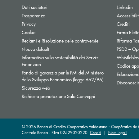
Dati societari
Linkedin
Trasparenza
Accessibili
Privacy
Crediti
Cookie
Firma Elet
Reclami e Risoluzione delle controversie
Riforma Ta
Nuovo default
PSD2 – Op
Informativa sulla sostenibilità dei Servizi
Whistleblo
Finanziari
Codice appa
Fondo di garanzia per le PMI del Ministero
Educazione
Apre una nuova fi
dello Sviluppo Economico (legge 662/96)
Disconosci
Sicurezza web
Apre una nuova finest
Richiesta prenotazione Sala Convegni
© 2026 Banca di Credito Cooperativo Valdostana - Coopérative de Cr
Centrale Banca · P.Iva 02529020220
Crediti
|
Note legali