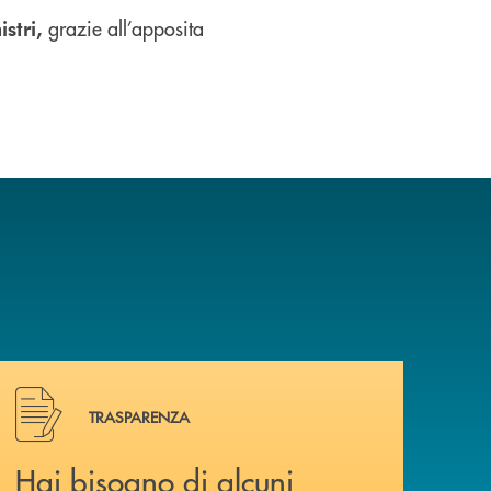
grazie all’apposita
istri,
Hai bisogno di alcuni documenti ? Vai alla pagina della 
TRASPARENZA
Hai bisogno di alcuni