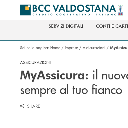
Salta al contenuto principale
SERVIZI DIGITALI
CONTI E CART
SERVIZI DIGITALI
CONTI E CART
Sei nella pagina:
Home
/
Imprese
/
Assicurazioni
/
MyAssicu
ASSICURAZIONI
il nuov
MyAssicura:
sempre al tuo fianco
SHARE