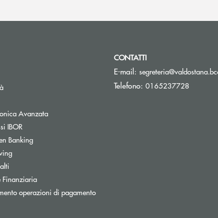
CONTATTI
E-mail:
segreteria@valdostana.bcc
Telefono:
0165237728
tà
tronica Avanzata
ssi IBOR
en Banking
wing
Apre una nuova finestra
lti
 Finanziaria
nestra
mento operazioni di pagamento
ra