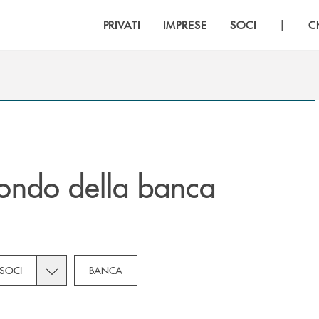
|
PRIVATI
IMPRESE
SOCI
C
ondo della banca
bcategories dropdown for Novità
Toggle subcategories dropdown for Soci
SOCI
BANCA