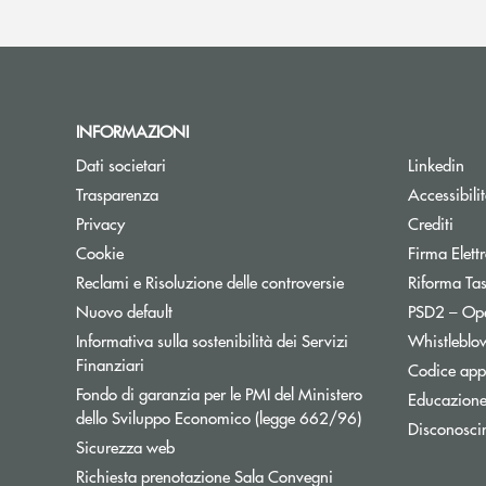
INFORMAZIONI
Dati societari
Linkedin
Trasparenza
Accessibili
Privacy
Crediti
Cookie
Firma Elet
Reclami e Risoluzione delle controversie
Riforma Ta
Nuovo default
PSD2 – Op
Informativa sulla sostenibilità dei Servizi
Whistleblo
Finanziari
Codice appa
Fondo di garanzia per le PMI del Ministero
Educazione
Apre una nuova fi
dello Sviluppo Economico (legge 662/96)
Disconosci
Sicurezza web
Apre una nuova finest
Richiesta prenotazione Sala Convegni