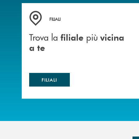
Trova la filiale più vicina a te
FILIALI
Trova la
più
filiale
vicina
a te
FILIALI