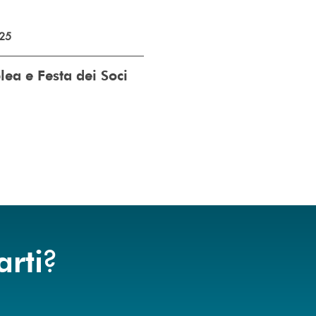
25
ea e Festa dei Soci
?
arti